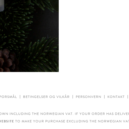
SPØRSMÅL
BETINGELSER OG VILKÅR
PERSONVERN
KONTAKT
OWN INCLUDING THE NORWEGIAN VAT. IF YOUR ORDER HAS DELIVE
WEBSITE
TO MAKE YOUR PURCHASE EXCLUDING THE NORWEGIAN VAT