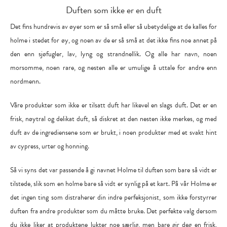
Duften som ikke er en duft
Det fins hundrevis av øyer som er så små eller så ubetydelige at de kalles for
holme i stedet for øy, og noen av de er så små at det ikke fins noe annet på
den enn sjøfugler, lav, lyng og strandnellik. Og alle har navn, noen
morsomme, noen rare, og nesten alle er umulige å uttale for andre enn
nordmenn.
Våre produkter som ikke er tilsatt duft har likevel en slags duft. Det er en
frisk, nøytral og delikat duft, så diskret at den nesten ikke merkes, og med
duft av de ingrediensene som er brukt, i noen produkter med et svakt hint
av cypress, urter og honning.
Så vi syns det var passende å gi navnet Holme til duften som bare så vidt er
tilstede, slik som en holme bare så vidt er synlig på et kart. På vår Holme er
det ingen ting som distraherer din indre perfeksjonist, som ikke forstyrrer
duften fra andre produkter som du måtte bruke. Det perfekte valg dersom
du ikke liker at produktene lukter noe særlig, men bare gir deg en frisk,