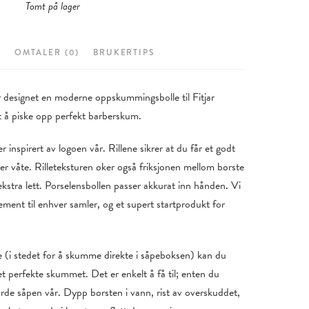
Tomt på lager
R
OMTALER (0)
BRUKERTIPS
 designet en moderne oppskummingsbolle til Fitjar
tt å piske opp perfekt barberskum.
r inspirert av logoen vår. Rillene sikrer at du får et godt
r våte. Rilleteksturen øker også friksjonen mellom børste
kstra lett. Porselensbollen passer akkurat inn hånden. Vi
ement til enhver samler, og et supert startprodukt for
(i stedet for å skumme direkte i såpeboksen) kan du
et perfekte skummet. Det er enkelt å få til; enten du
rde såpen vår. Dypp børsten i vann, rist av overskuddet,