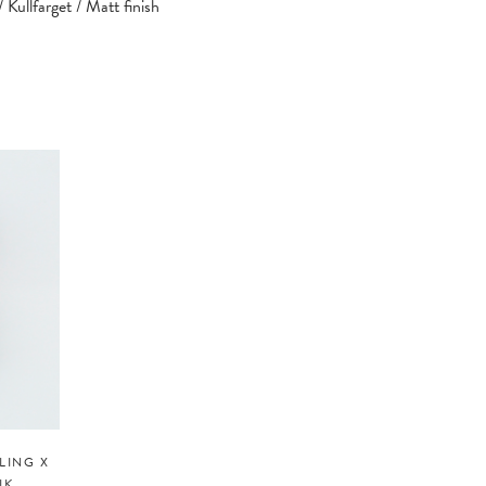
Kullfarget / Matt finish
LING X
IK