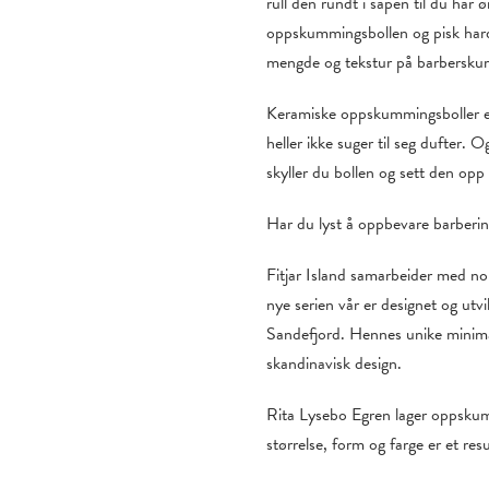
rull den rundt i såpen til du har 
oppskummingsbollen og pisk hardt
mengde og tekstur på barbersk
Keramiske oppskummingsboller er 
heller ikke suger til seg dufter. 
skyller du bollen og sett den opp
Har du lyst å oppbevare barberin
Fitjar Island samarbeider med nor
nye serien vår er designet og utv
Sandefjord. Hennes unike minimali
skandinavisk design.
Rita Lysebo Egren lager oppskumm
størrelse, form og farge er et re