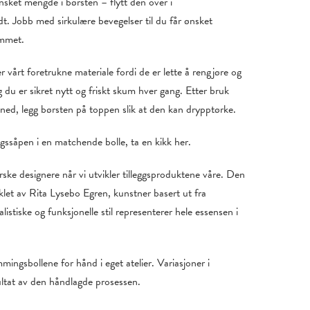
ønsket mengde i børsten – flytt den over i
. Jobb med sirkulære bevegelser til du får ønsket
ummet.
vårt foretrukne materiale fordi de er lette å rengjøre og
Og du er sikret nytt og friskt skum hver gang. Etter bruk
 ned, legg børsten på toppen slik at den kan drypptørke.
gssåpen i en matchende bolle, ta en kikk her.
ske designere når vi utvikler tilleggsproduktene våre. Den
iklet av Rita Lysebo Egren, kunstner basert ut fra
stiske og funksjonelle stil representerer hele essensen i
ingsbollene for hånd i eget atelier. Variasjoner i
sultat av den håndlagde prosessen.