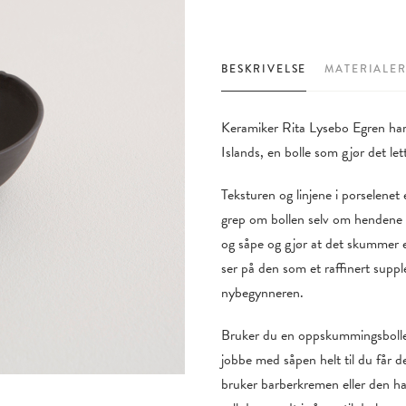
BESKRIVELSE
MATERIALE
Keramiker Rita Lysebo Egren har
Islands, en bolle som gjør det le
Teksturen og linjene i porselenet e
grep om bollen selv om hendene e
og såpe og gjør at det skummer e
ser på den som et raffinert suppl
nybegynneren.
Bruker du en oppskummingsbolle 
jobbe med såpen helt til du får d
bruker barberkremen eller den ha