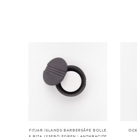
FITJAR ISLANDS BARBERSÅPE BOLLE
OCK
X RITA LYSEBO EGREN | ANTHRACITE