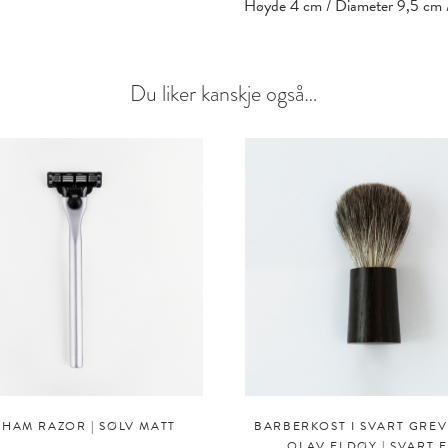
Høyde 4 cm / Diameter 9,5 cm / 
Du liker kanskje også…
HAM RAZOR | SØLV MATT
BARBERKOST I SVART GREV
OLAV ELDØY | SVART E