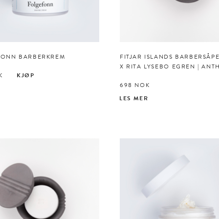
FONN BARBERKREM
FITJAR ISLANDS BARBERSÅP
X RITA LYSEBO EGREN | ANT
K
KJØP
698
NOK
LES MER