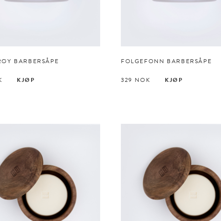
RØY BARBERSÅPE
FOLGEFONN BARBERSÅPE
K
KJØP
329
NOK
KJØP