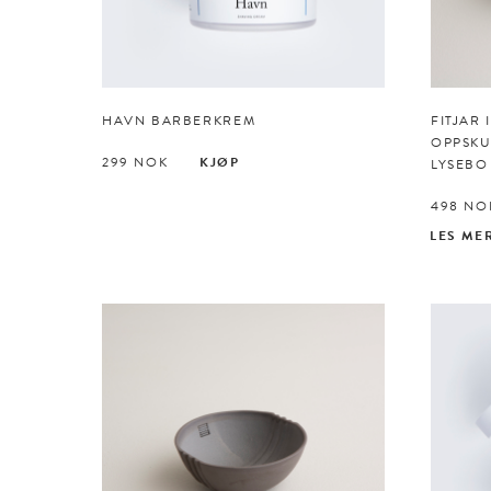
HAVN BARBERKREM
FITJAR 
OPPSKU
299
NOK
KJØP
LYSEBO
498
NO
LES ME