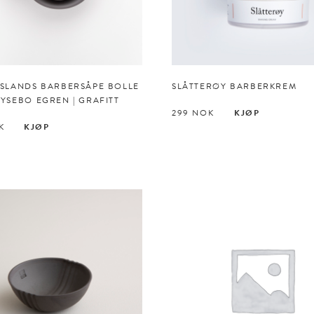
 ISLANDS BARBERSÅPE BOLLE
SLÅTTERØY BARBERKREM
LYSEBO EGREN | GRAFITT
299
NOK
KJØP
K
KJØP