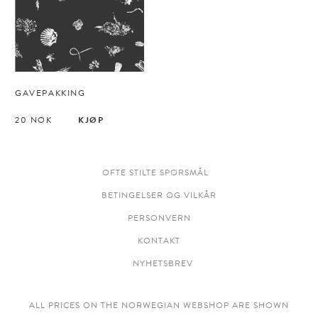
GAVEPAKKING
20
NOK
KJØP
OFTE STILTE SPØRSMÅL
BETINGELSER OG VILKÅR
PERSONVERN
KONTAKT
NYHETSBREV
ALL PRICES ON THE NORWEGIAN WEBSHOP ARE SHOWN