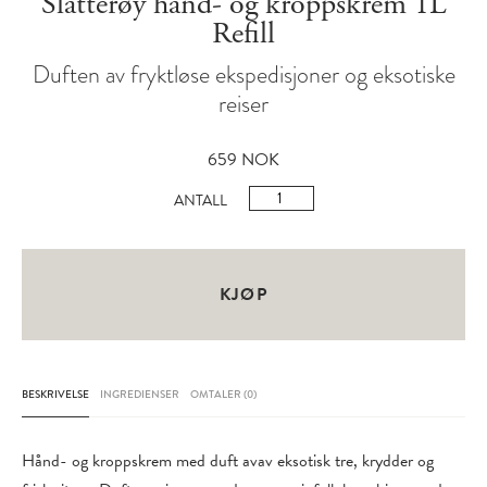
Slåtterøy hånd- og kroppskrem 1L
Refill
Duften av fryktløse ekspedisjoner og eksotiske
reiser
659
NOK
Slåtterøy
ANTALL
Hand
&
Body
KJØP
Lotion
Refill
1L
BESKRIVELSE
INGREDIENSER
OMTALER (0)
antall
Hånd- og kroppskrem med duft avav eksotisk tre, krydder og