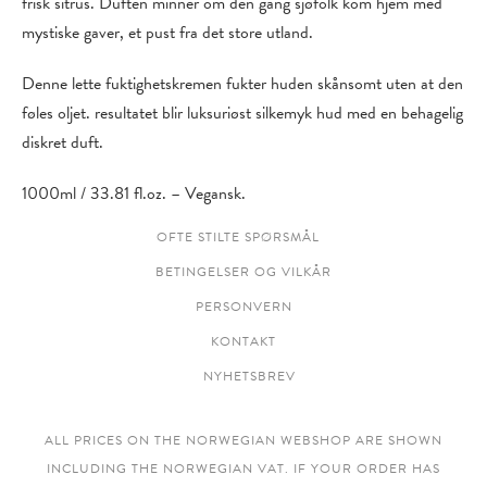
frisk sitrus. Duften minner om den gang sjøfolk kom hjem med
mystiske gaver, et pust fra det store utland.
Denne lette fuktighetskremen fukter huden skånsomt uten at den
føles oljet. resultatet blir luksuriøst silkemyk hud med en behagelig
diskret duft.
1000ml / 33.81 fl.oz. – Vegansk.
OFTE STILTE SPØRSMÅL
BETINGELSER OG VILKÅR
PERSONVERN
KONTAKT
NYHETSBREV
ALL PRICES ON THE NORWEGIAN WEBSHOP ARE SHOWN
INCLUDING THE NORWEGIAN VAT. IF YOUR ORDER HAS