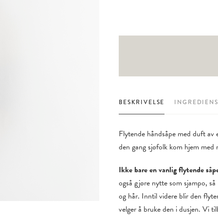
BESKRIVELSE
INGREDIEN
Flytende håndsåpe med duft av ek
den gang sjøfolk kom hjem med my
Ikke bare en vanlig flytende såp
også gjøre nytte som sjampo, så 
og hår. Inntil videre blir den fly
velger å bruke den i dusjen. Vi ti