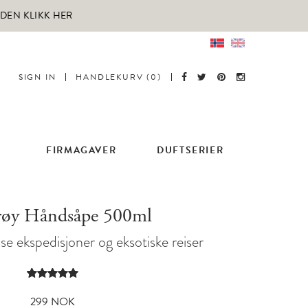
RDEN KLIKK HER
SIGN IN
HANDLEKURV (0)
FIRMAGAVER
DUFTSERIER
erøy Håndsåpe 500ml
se ekspedisjoner og eksotiske reiser
Vurdert
1
5.00
av 5
299
NOK
basert på