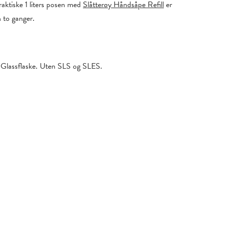
raktiske 1 liters posen med
Slåtterøy Håndsåpe Refill
er
n to ganger.
 Glassflaske. Uten SLS og SLES.