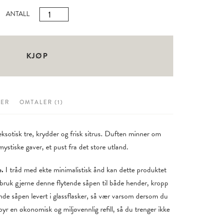
kundevurdering
Slåtterøy
ANTALL
Hand
Soap
500ml
KJØP
antall
SER
OMTALER (1)
sotisk tre, krydder og frisk sitrus. Duften minner om
stiske gaver, et pust fra det store utland.
e.
I tråd med ekte minimalistisk ånd kan dette produktet
bruk gjerne denne flytende såpen til både hender, kropp
tende såpen levert i glassflasker, så vær varsom dersom du
lbyr en økonomisk og miljøvennlig refill, så du trenger ikke