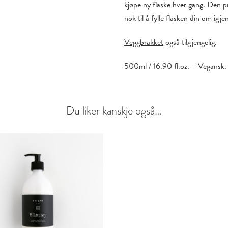
kjøpe ny flaske hver gang. Den p
nok til å fylle flasken din om igje
Veggbrakket
også tilgjengelig.
500ml / 16.90 fl.oz. – Vegansk.
Du liker kanskje også…