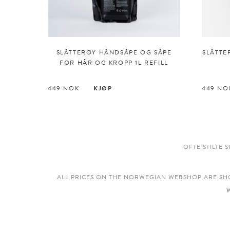
SLÅTTERØY HÅNDSÅPE OG SÅPE
SLÅTTE
FOR HÅR OG KROPP 1L REFILL
449
NOK
KJØP
449
NO
OFTE STILTE 
ALL PRICES ON THE NORWEGIAN WEBSHOP ARE SH